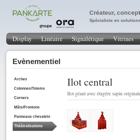
Créateur, concept
Spécialiste en solution
Display
Linéaire
Signalétique
Vitrines
Evènementiel
Ilot central
Arches
Colonnes/Totems
Ilot géant avec étagère sapin original
Corners
Mâts/Frontons
Panneaux chevalets
Théâtralisations