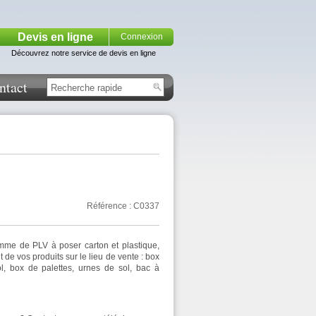
Devis en ligne
Connexion
Découvrez notre service de devis en ligne
ntact
Référence : C0337
me de PLV à poser carton et plastique,
 de vos produits sur le lieu de vente : box
ol, box de palettes, urnes de sol, bac à