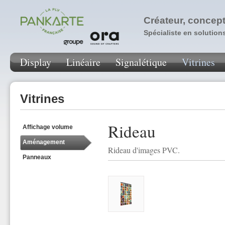
Créateur, concept
Spécialiste en solution
Display
Linéaire
Signalétique
Vitrines
Vitrines
Rideau
Affichage volume
Aménagement
Rideau d'images PVC.
Panneaux