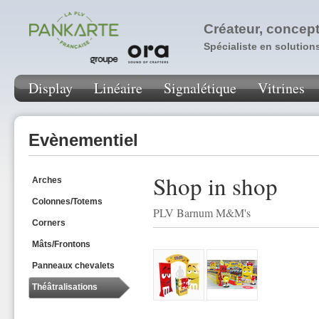
Créateur, concept
Spécialiste en solution
Display
Linéaire
Signalétique
Vitrines
Evènementiel
Shop in shop
Arches
Colonnes/Totems
PLV Barnum M&M's
Corners
Mâts/Frontons
Panneaux chevalets
Théâtralisations