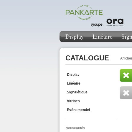
Display
Linéaire
Sign
CATALOGUE
Afficher
Display
Linéaire
Signalétique
Vitrines
Evènementiel
Nouveautés