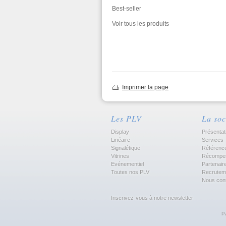
Best-seller
Voir tous les produits
Imprimer la page
Les PLV
La soc
Display
Présentat
Linéaire
Services
Signalétique
Référenc
Vitrines
Récompe
Evénementiel
Partenair
Toutes nos PLV
Recrutem
Nous con
Inscrivez-vous à notre newsletter
P