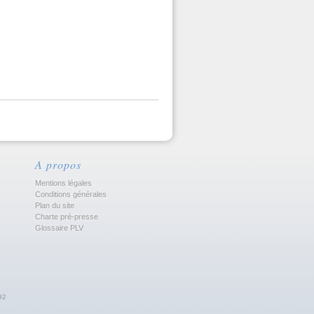
A propos
Mentions légales
Conditions générales
Plan du site
Charte pré-presse
Glossaire PLV
92