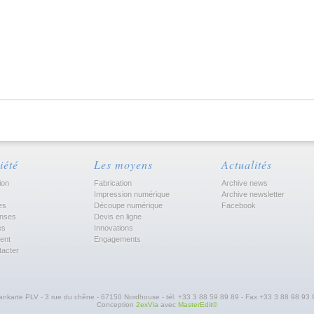
iété
Les moyens
Actualités
ion
Fabrication
Archive news
Impression numérique
Archive newsletter
es
Découpe numérique
Facebook
nses
Devis en ligne
es
Innovations
ent
Engagements
tacter
ankarte PLV - 3 rue du chêne - 67150 Nordhouse - tél. +33 3 88 59 89 89 - Fax +33 3 88 98 93 
Conception
2exVia
avec
MasterEdit©