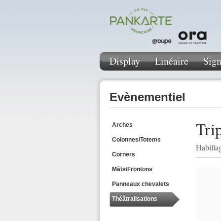
Display
Linéaire
Sign
Evènementiel
Tri
Arches
Colonnes/Totems
Habilla
Corners
Mâts/Frontons
Panneaux chevalets
Théâtralisations