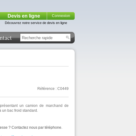
Devis en ligne
Connexion
Découvrez notre service de devis en ligne
ntact
Référence : C0449
représentant un camion de marchand de
à un bac froid standard.
resse ? Contactez nous par téléphone.