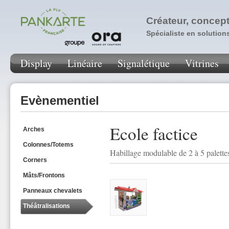
Créateur, concept
Spécialiste en solution
Display
Linéaire
Signalétique
Vitrines
Evènementiel
Ecole factice
Arches
Colonnes/Totems
Habillage modulable de 2 à 5 palette
Corners
Mâts/Frontons
Panneaux chevalets
Théâtralisations